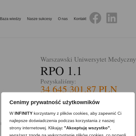
Baza wiedzy
Nasze sukcesy
O nas
Kontakt
Warszawski Uniwersytet Medyczny
RPO 1.1
Pozyskaliśmy:
34 645 301,87 PLN
Pobierz referencje
Cenimy prywatność użytkowników
W
INFINITY
korzystamy z plików cookies, aby zapewnić Ci
najlepsze doświadczenia podczas korzystania z naszej
ingu Biologicznego.
strony internetowej. Klikając
"Akceptuję wszystko"
,
wyrażasz zgodę na wykorzystanie plików cookies, co pozwoli