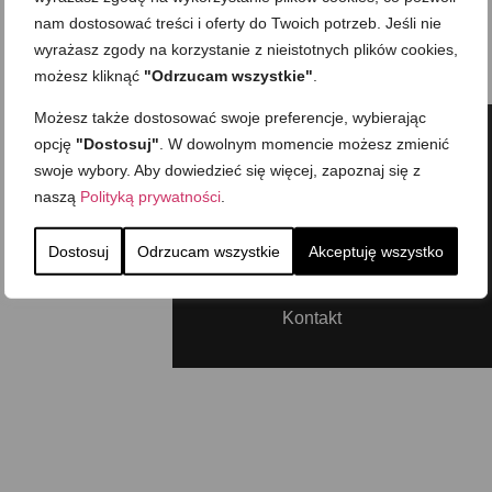
nam dostosować treści i oferty do Twoich potrzeb. Jeśli nie
wyrażasz zgody na korzystanie z nieistotnych plików cookies,
możesz kliknąć
"Odrzucam wszystkie"
.
Możesz także dostosować swoje preferencje, wybierając
opcję
"Dostosuj"
. W dowolnym momencie możesz zmienić
Usługi
swoje wybory. Aby dowiedzieć się więcej, zapoznaj się z
Aktualne programy
naszą
Polityką prywatności
.
Baza wiedzy
Dostosuj
Odrzucam wszystkie
Akceptuję wszystko
Nasze sukcesy
O nas
Kontakt