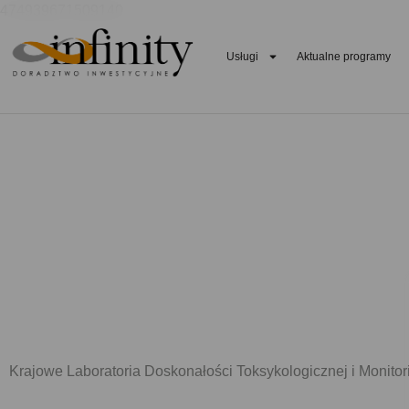
474939671509140
Usługi
Aktualne programy
Krajowe Laboratoria Doskonałości Toksykologicznej i Monitor