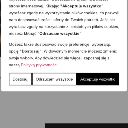
strony internetowej. Klikając
"Akceptuję wszystko"
,
wyrażasz zgodę na wykorzystanie plików cookies, co pozwoli
nam dostosować treści i oferty do Twoich potrzeb. Jeśli nie
wyrażasz zgody na korzystanie z nieistotnych plików cookies,
możesz kliknąć
"Odrzucam wszystkie"
.
Możesz także dostosować swoje preferencje, wybierając
opcję
"Dostosuj"
. W dowolnym momencie możesz zmienić
swoje wybory. Aby dowiedzieć się więcej, zapoznaj się z
naszą
Polityką prywatności
.
Metal Sp. z o.o. poprzez
Dostosuj
Odrzucam wszystkie
Akceptuję wszystko