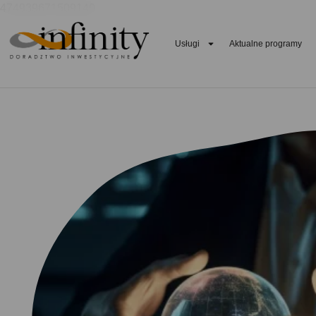
474939671509140
Usługi
Aktualne programy