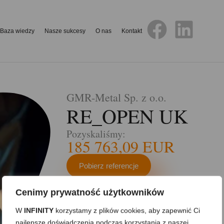
Baza wiedzy
Nasze sukcesy
O nas
Kontakt
GMR-Metal Sp. z o.o.
RE_OPEN UK
Pozyskaliśmy:
185 763,09 EUR
Pobierz referencje
Cenimy prywatność użytkowników
W
INFINITY
korzystamy z plików cookies, aby zapewnić Ci
najlepsze doświadczenia podczas korzystania z naszej