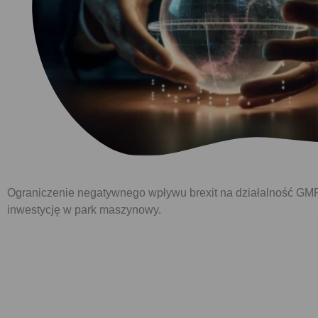
Ograniczenie negatywnego wpływu brexit na działalność GMR-
inwestycję w park maszynowy.