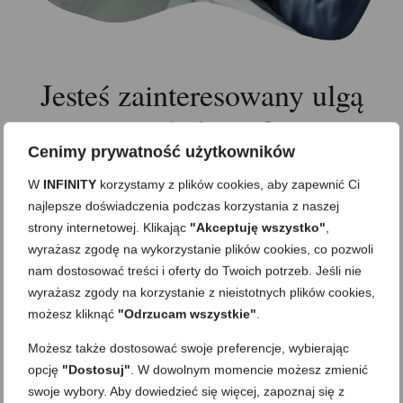
Jesteś zainteresowany ulgą
podatkową?
Cenimy prywatność użytkowników
W
INFINITY
korzystamy z plików cookies, aby zapewnić Ci
najlepsze doświadczenia podczas korzystania z naszej
Skontaktuj się z nami, aby dowiedzieć się, jak
strony internetowej. Klikając
"Akceptuję wszystko"
,
możesz skorzystać z ulgi B+R i obniżyć swoje
wyrażasz zgodę na wykorzystanie plików cookies, co pozwoli
koszty podatkowe.
nam dostosować treści i oferty do Twoich potrzeb. Jeśli nie
Wypełnij formularz, aby umówić się na
wyrażasz zgody na korzystanie z nieistotnych plików cookies,
konsultację!
możesz kliknąć
"Odrzucam wszystkie"
.
Możesz także dostosować swoje preferencje, wybierając
opcję
"Dostosuj"
. W dowolnym momencie możesz zmienić
Imię*
swoje wybory. Aby dowiedzieć się więcej, zapoznaj się z