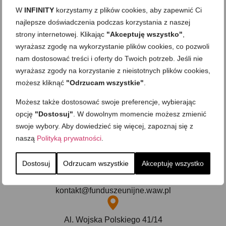
produktów uboju do odbiorców.
W
INFINITY
korzystamy z plików cookies, aby zapewnić Ci
najlepsze doświadczenia podczas korzystania z naszej
strony internetowej. Klikając
"Akceptuję wszystko"
,
wyrażasz zgodę na wykorzystanie plików cookies, co pozwoli
nam dostosować treści i oferty do Twoich potrzeb. Jeśli nie
wyrażasz zgody na korzystanie z nieistotnych plików cookies,
możesz kliknąć
"Odrzucam wszystkie"
.
Możesz także dostosować swoje preferencje, wybierając
opcję
"Dostosuj"
. W dowolnym momencie możesz zmienić
swoje wybory. Aby dowiedzieć się więcej, zapoznaj się z
naszą
Polityką prywatności
.
+48 575 548 913
Dostosuj
Odrzucam wszystkie
Akceptuję wszystko
kontakt@funduszeunijne.waw.pl
Al. Wojska Polskiego 41/14