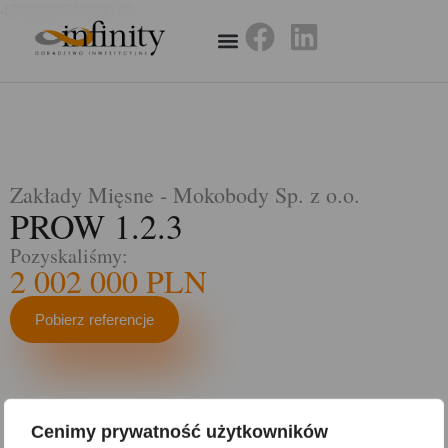
474939671509140
Zakłady Mięsne - Mokobody Sp. z o.o.
PROW 1.2.3
Pozyskaliśmy:
2 002 000 PLN
Pobierz referencje
Zmniejszenie oddziaływania przedsiębiorstwa na
Cenimy prywatność użytkowników
środowisko oraz usprawnienie transportu zwierząt i