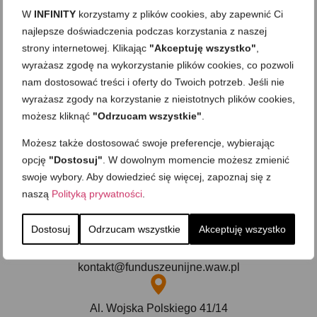
montażowych w przemyśle samochodowym.
W
INFINITY
korzystamy z plików cookies, aby zapewnić Ci
najlepsze doświadczenia podczas korzystania z naszej
strony internetowej. Klikając
"Akceptuję wszystko"
,
wyrażasz zgodę na wykorzystanie plików cookies, co pozwoli
nam dostosować treści i oferty do Twoich potrzeb. Jeśli nie
wyrażasz zgody na korzystanie z nieistotnych plików cookies,
możesz kliknąć
"Odrzucam wszystkie"
.
Możesz także dostosować swoje preferencje, wybierając
opcję
"Dostosuj"
. W dowolnym momencie możesz zmienić
swoje wybory. Aby dowiedzieć się więcej, zapoznaj się z
naszą
Polityką prywatności
.
+48 575 548 913
Dostosuj
Odrzucam wszystkie
Akceptuję wszystko
kontakt@funduszeunijne.waw.pl
Al. Wojska Polskiego 41/14