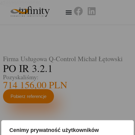
474939671509140
Firma Usługowa Q-Control Michał Łętowski
PO IR 3.2.1
Pozyskaliśmy:
714 156,00 PLN
Pobierz referencje
Wdrożenie wyników prac B+R dotyczących powłok
Cenimy prywatność użytkowników
adhezyjnych o wydłużonym czasie aplikacji dla elementów